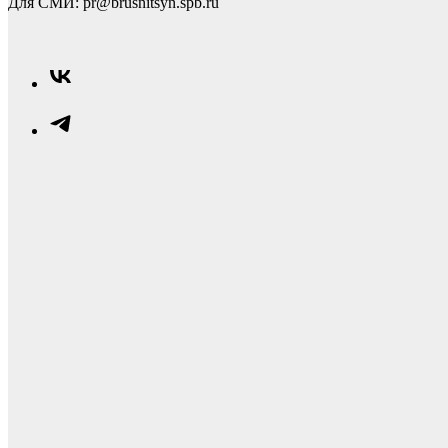
Для СМИ: pr@brusnitsyn.spb.ru