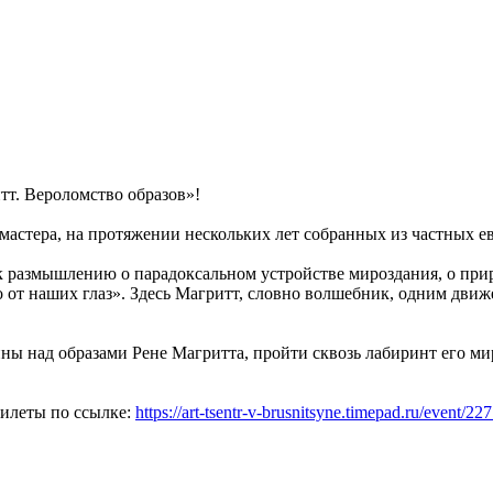
тт. Вероломство образов»!
мастера, на протяжении нескольких лет собранных из частных е
 размышлению о парадоксальном устройстве мироздания, о при
о от наших глаз». Здесь Магритт, словно волшебник, одним движ
ны над образами Рене Магритта, пройти сквозь лабиринт его мир
 Билеты по ссылке:
https://art-tsentr-v-brusnitsyne.timepad.ru/event/227