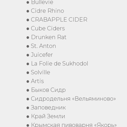
● Bullevie
● Cidre Rhino
● CRABAPPLE CIDER
● Cube Ciders
● Drunken Rat
● St. Anton
● Juicefer
● La Folie de Sukhodol
● Solville
● Artis
● Быков Сидр
● Сидродельня «Вельяминово»
● Заповедник
● Край Земли
● Крымская пивоварня «Якорь»