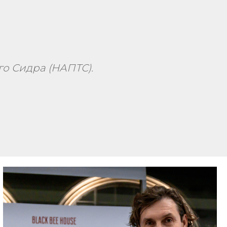
о Сидра (НАПТС).