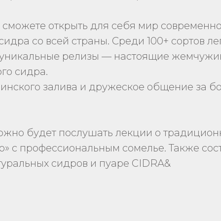
 сможете открыть для себя мир современно
идра со всей страны. Среди 100+ сортов л
и уникальные релизы — настоящие жемчужи
го сидра.
Финского залива и дружеское общение за б
можно будет послушать лекции о традицио
ино» с профессиональным сомелье. Также с
туральных сидров и пуаре CIDRA&