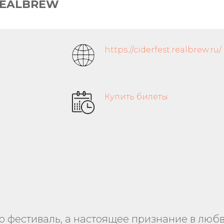
REALBREW
Н
https://ciderfest.realbrew.ru/
Купить билеты
 фестиваль, а настоящее признание в люб