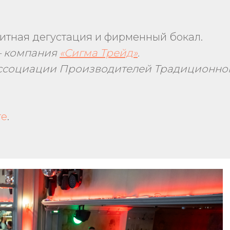
митная дегустация и фирменный бокал.
– компания
«Сигма Трейд»
.
социации Производителей Традиционног
те
.